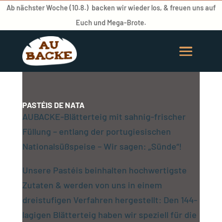
Ab nächster Woche (10.8.) backen wir wieder los, & freuen uns auf
Euch und Mega-Brote.
PASTÉIS DE NATA
AUBACKE-Blätterteig mit sahnig-frischer
Füllung – entlang der portugiesischen
Nationalsüßspeise – Wir sagen: „Sünde“!
Unsere Pastéis beinhalten hochwertigste
Zutaten & werden von uns in einem
dreistufigen Verfahren hergestellt: Den 144-
lagigen Blätterteig haben wir speziell für die