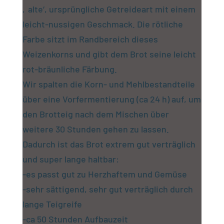
‚alte‘, ursprüngliche Getreideart mit einem
leicht-nussigen Geschmack. Die rötliche
Farbe sitzt im Randbereich dieses
Weizenkorns und gibt dem Brot seine leicht
rot-bräunliche Färbung.
Wir spalten die Korn- und Mehlbestandteile
über eine Vorfermentierung (ca 24 h) auf, um
den Brotteig nach dem Mischen über
weitere 30 Stunden gehen zu lassen.
Dadurch ist das Brot extrem gut verträglich
und super lange haltbar:
-es passt gut zu Herzhaftem und Gemüse
-sehr sättigend, sehr gut verträglich durch
lange Teigreife
-ca 50 Stunden Aufbauzeit