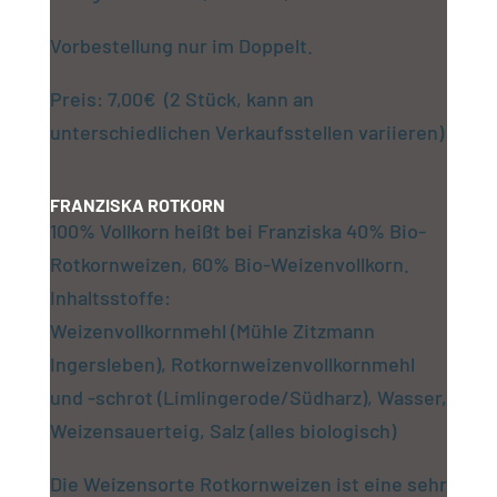
Vorbestellung nur im Doppelt.
Preis: 7,00€ (2 Stück, kann an
unterschiedlichen Verkaufsstellen variieren)
FRANZISKA ROTKORN
100% Vollkorn heißt bei Franziska 40% Bio-
Rotkornweizen, 60% Bio-Weizenvollkorn.
Inhaltsstoffe:
Weizenvollkornmehl (Mühle Zitzmann
Ingersleben), Rotkornweizenvollkornmehl
und -schrot (Limlingerode/Südharz), Wasser,
Weizensauerteig, Salz (alles biologisch)
Die Weizensorte Rotkornweizen ist eine sehr