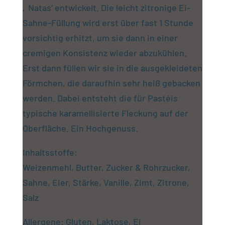
‚Natas‘ entwickelt. Die leicht zitronige Ei-
Sahne-Füllung wird erst über fast 1 Stunde
vorsichtig erhitzt, um sie dann in einer
cremigen Konsistenz wieder abzukühlen.
Erst dann füllen wir sie in die ausgekleideten
Förmchen, die daraufhin sehr heiß gebacken
werden. Dabei entsteht die für Pastéis
typische karamellisierte Fleckung auf der
Oberfläche. Ein Hochgenuss.
Inhaltsstoffe:
Weizenmehl, Butter, Zucker & Rohrzucker,
Sahne, Eier, Stärke, Vanille, Zimt, Zitrone,
Salz
Allergene: Gluten, Laktose, Ei