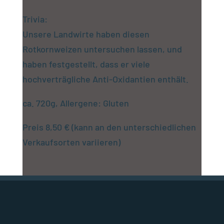
Trivia:
Unsere Landwirte haben diesen
Rotkornweizen untersuchen lassen, und
haben festgestellt, dass er viele
hochverträgliche Anti-Oxidantien enthält.
ca. 720g, Allergene: Gluten
Preis 8,50 € (kann an den unterschiedlichen
Verkaufsorten variieren)