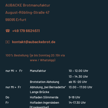
AUBACKE Brotmanufaktur
August-Röbling-Straße 47
99095 Erfurt
☎
+49 179 6624511
✉️
kontakt@aubackebrot.de
100% Bestellung
(je bis Sonntag 20.15h via
www / WhatsApp)
nur Mi + Fr
Manufaktur
10 – 12.00 Uhr
13 – 14.30 Uhr
Brotstation Abholung
ab 15 -20 Uhr
nur Mi + Fr
Abholung „bei Bernadette“
13.00 – 17.00 Uhr
Lange Brücke
Do
Hofladen Sömmerda
9-18 Uhr
Fr
Hofladen Ingersleben
14-17.30 Uhr
(Frankenthal)