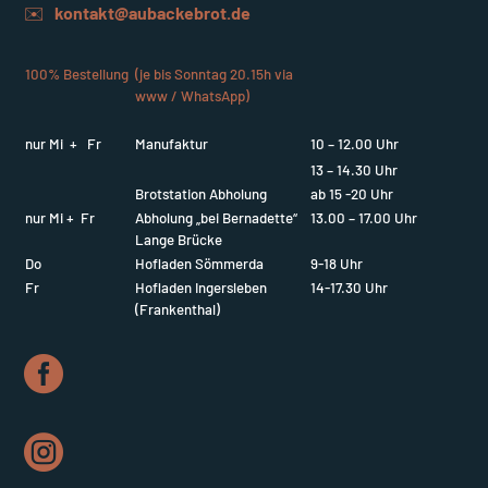
✉️
kontakt@aubackebrot.de
100% Bestellung
(je bis Sonntag 20.15h via
www / WhatsApp)
nur Mi + Fr
Manufaktur
10 – 12.00 Uhr
13 – 14.30 Uhr
Brotstation Abholung
ab 15 -20 Uhr
nur Mi + Fr
Abholung „bei Bernadette“
13.00 – 17.00 Uhr
Lange Brücke
Do
Hofladen Sömmerda
9-18 Uhr
Fr
Hofladen Ingersleben
14-17.30 Uhr
(Frankenthal)

