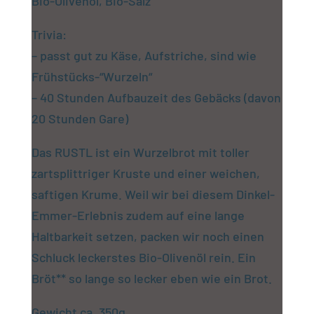
Bio-Olivenöl, Bio-Salz
Trivia:
– passt gut zu Käse, Aufstriche, sind wie
Frühstücks-“Wurzeln“
– 40 Stunden Aufbauzeit des Gebäcks (davon
20 Stunden Gare)
Das RUSTL ist ein Wurzelbrot mit toller
zartsplittriger Kruste und einer weichen,
saftigen Krume. Weil wir bei diesem Dinkel-
Emmer-Erlebnis zudem auf eine lange
Haltbarkeit setzen, packen wir noch einen
Schluck leckerstes Bio-Olivenöl rein. Ein
Bröt** so lange so lecker eben wie ein Brot.
Gewicht ca. 350g