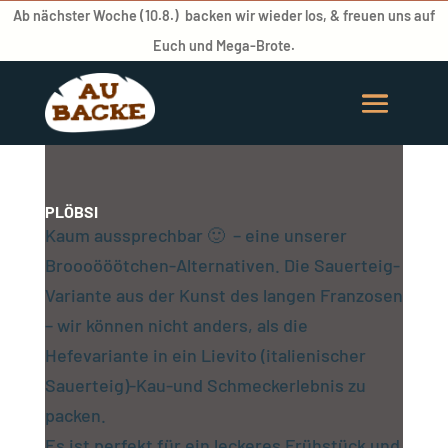
Ab nächster Woche (10.8.) backen wir wieder los, & freuen uns auf
Euch und Mega-Brote.
PLÖBSI
Kaum aussprechbar 🙂 – eine unserer
Broooööötchen-Alternativen. Die Sauerteig-
Variante aus der Kunst des langen Franzosen
– wir können nicht anders, als die
Hefevariante in ein Lievito (italienischer
Sauerteig)-Kau-und Schmeckerlebnis zu
packen.
Es ist perfekt für ein leckeres Frühstück und