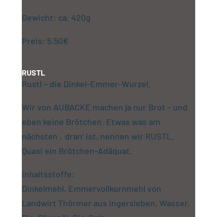
Gewicht: ca. 420g
Preis: 5,50€
RUSTL
Rustl – die Dinkel-Emmer-Wurzel.
Wir von AUBACKE machen ja nur Brot – und
eben keine Brötchen. Etwas was am
nächsten ‚dran‘ ist, nennen wir RUSTL.
Quasi ein Brötchen-Adäquat.
Inhaltsstoffe:
Dinkelmehl, Emmervollkornmehl von
Landwirt Thörmer aus Ingersleben, Wasser,