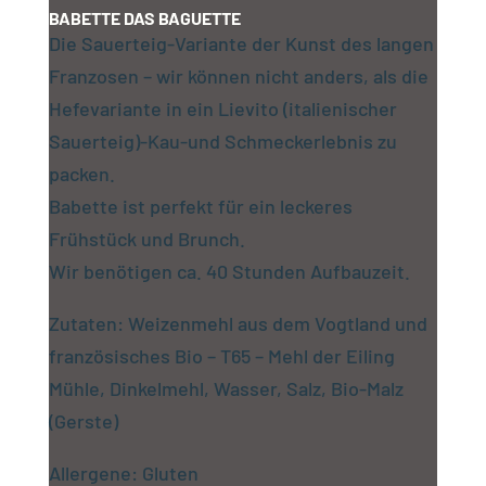
BABETTE DAS BAGUETTE
Die Sauerteig-Variante der Kunst des langen
Franzosen – wir können nicht anders, als die
Hefevariante in ein Lievito (italienischer
Sauerteig)-Kau-und Schmeckerlebnis zu
packen.
Babette ist perfekt für ein leckeres
Frühstück und Brunch.
Wir benötigen ca. 40 Stunden Aufbauzeit.
Zutaten: Weizenmehl aus dem Vogtland und
französisches Bio – T65 – Mehl der Eiling
Mühle, Dinkelmehl, Wasser, Salz, Bio-Malz
(Gerste)
Allergene: Gluten