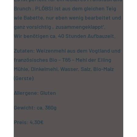
Brunch , PLÖBSI ist aus dem gleichen Teig
wie Babette, nur eben wenig bearbeitet und
ganz vorsichtig ‚zusammengeklappt‘.
Wir benötigen ca. 40 Stunden Aufbauzeit.
Zutaten: Weizenmehl aus dem Vogtland und
französisches Bio – T65 – Mehl der Eiling
Mühle, Dinkelmehl, Wasser, Salz, Bio-Malz
(Gerste)
Allergene: Gluten
Gewicht: ca. 360g
Preis: 4,30€