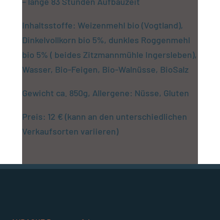
– lange 83 Stunden Aufbauzeit
Inhaltsstoffe: Weizenmehl bio (Vogtland),
Dinkelvollkorn bio 5%, dunkles Roggenmehl
bio 5% ( beides Zitzmannmühle Ingersleben),
Wasser, Bio-Feigen, Bio-Walnüsse, BioSalz
Gewicht ca. 850g, Allergene: Nüsse, Gluten
Preis: 12 € (kann an den unterschiedlichen
Verkaufsorten variieren)