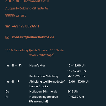
AUBACKE Brotmanufaktur
August-Röbling-Straße 47
99095 Erfurt
☎
+49 179 6624511
✉️
kontakt@aubackebrot.de
100% Bestellung
(je bis Sonntag 20.15h via
www / WhatsApp)
nur Mi + Fr
Manufaktur
10 – 12.00 Uhr
13 – 14.30 Uhr
Brotstation Abholung
ab 15 -20 Uhr
nur Mi + Fr
Abholung „bei Bernadette“
13.00 – 17.00 Uhr
Lange Brücke
Do
Hofladen Sömmerda
9-18 Uhr
Fr
Hofladen Ingersleben
14-17.30 Uhr
(Frankenthal)