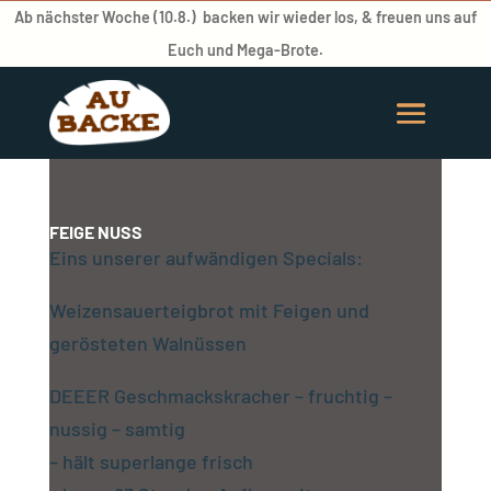
Ab nächster Woche (10.8.) backen wir wieder los, & freuen uns auf
Euch und Mega-Brote.
FEIGE NUSS
Eins unserer aufwändigen Specials:
Weizensauerteigbrot mit Feigen und
gerösteten Walnüssen
DEEER Geschmackskracher – fruchtig –
nussig – samtig
– hält superlange frisch