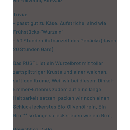
Bio-Olivenöl, Bio-Salz
Trivia:
– passt gut zu Käse, Aufstriche, sind wie
Frühstücks-“Wurzeln“
– 40 Stunden Aufbauzeit des Gebäcks (davon
20 Stunden Gare)
Das RUSTL ist ein Wurzelbrot mit toller
zartsplittriger Kruste und einer weichen,
saftigen Krume. Weil wir bei diesem Dinkel-
Emmer-Erlebnis zudem auf eine lange
Haltbarkeit setzen, packen wir noch einen
Schluck leckerstes Bio-Olivenöl rein. Ein
Bröt** so lange so lecker eben wie ein Brot.
Gewicht ca. 350g