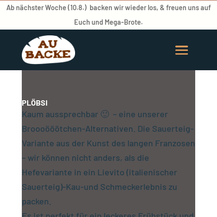
Ab nächster Woche (10.8.) backen wir wieder los, & freuen uns auf
Euch und Mega-Brote.
PLÖBSI
Kaum aussprechbar 🙂 – eine unserer
Broooööötchen-Alternativen. Die Sauerteig-
Variante aus der Kunst des langen Franzosen
– wir können nicht anders, als die
Hefevariante in ein Lievito (italienischer
Sauerteig)-Kau-und Schmeckerlebnis zu
packen.
Es ist perfekt für ein leckeres Frühstück und