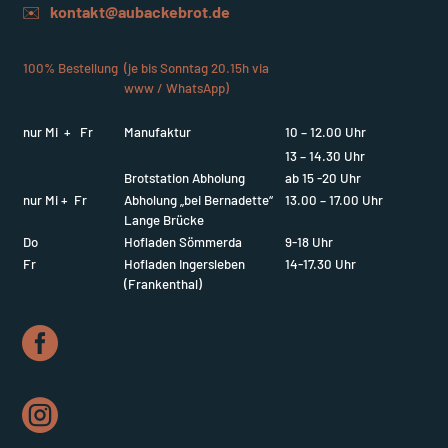
✉️
kontakt@aubackebrot.de
100% Bestellung
(je bis Sonntag 20.15h via
www / WhatsApp)
nur Mi + Fr
Manufaktur
10 – 12.00 Uhr
13 – 14.30 Uhr
Brotstation Abholung
ab 15 -20 Uhr
nur Mi + Fr
Abholung „bei Bernadette“
13.00 – 17.00 Uhr
Lange Brücke
Do
Hofladen Sömmerda
9-18 Uhr
Fr
Hofladen Ingersleben
14-17.30 Uhr
(Frankenthal)

