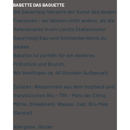
BABETTE DAS BAGUETTE
Die Sauerteig-Variante der Kunst des langen
Franzosen – wir können nicht anders, als die
Hefevariante in ein Lievito (italienischer
Sauerteig)-Kau-und Schmeckerlebnis zu
packen.
Babette ist perfekt für ein leckeres
Frühstück und Brunch.
Wir benötigen ca. 40 Stunden Aufbauzeit.
Zutaten: Weizenmehl aus dem Vogtland und
französisches Bio – T65 – Mehl der Eiling
Mühle, Dinkelmehl, Wasser, Salz, Bio-Malz
(Gerste)
Allergene: Gluten