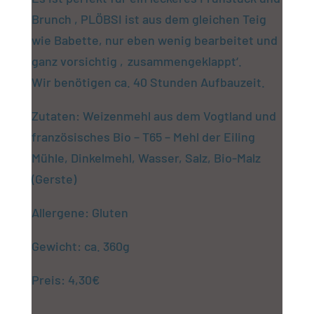
Brunch , PLÖBSI ist aus dem gleichen Teig
wie Babette, nur eben wenig bearbeitet und
ganz vorsichtig ‚zusammengeklappt‘.
Wir benötigen ca. 40 Stunden Aufbauzeit.
Zutaten: Weizenmehl aus dem Vogtland und
französisches Bio – T65 – Mehl der Eiling
Mühle, Dinkelmehl, Wasser, Salz, Bio-Malz
(Gerste)
Allergene: Gluten
Gewicht: ca. 360g
Preis: 4,30€