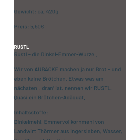
Gewicht: ca. 420g
Preis: 5,50€
RUSTL
Rustl – die Dinkel-Emmer-Wurzel.
Wir von AUBACKE machen ja nur Brot – und
eben keine Brötchen. Etwas was am
nächsten ‚dran‘ ist, nennen wir RUSTL.
Quasi ein Brötchen-Adäquat.
Inhaltsstoffe:
Dinkelmehl, Emmervollkornmehl von
Landwirt Thörmer aus Ingersleben, Wasser,