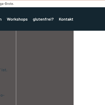
ega-Brote.
n
Workshops
glutenfrei?
Kontakt
ist,
io-