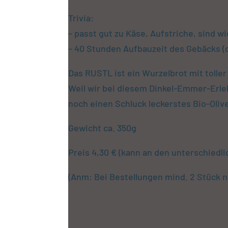
Trivia:
– passt gut zu Käse, Aufstriche, sind w
– 40 Stunden Aufbauzeit des Gebäcks (
Das RUSTL ist ein Wurzelbrot mit toller
Weil wir bei diesem Dinkel-Emmer-Erleb
noch einen Schluck leckerstes Bio-Oliven
Gewicht ca. 350g
Preis 4,30 € (kann an den unterschiedl
(Anm: Bei Bestellungen mind. 2 Stück n