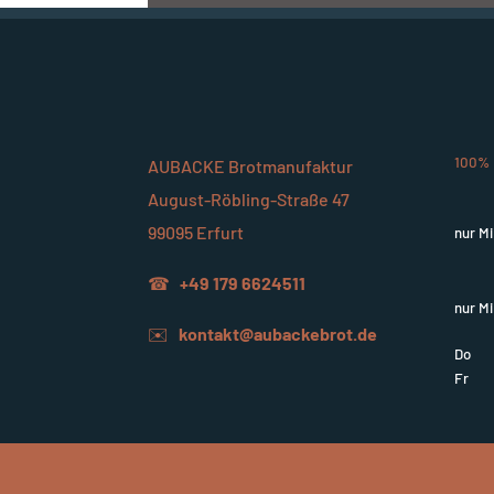
100% 
AUBACKE Brotmanufaktur
August-Röbling-Straße 47
99095 Erfurt
nur M
☎
+49 179 6624511
nur Mi
✉️
kontakt@aubackebrot.de
Do
Fr