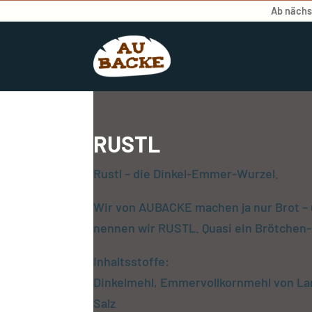
Ab nächst
RUSTL
Rustl – die Dinkel-Emmer-Wurzel.
Wir von AUBACKE machen ja nur Brot – 
nennen wir RUSTL. Quasi ein Brötchen
Inhaltsstoffe:
Dinkelmehl, Emmervollkornmehl von Lan
Salz