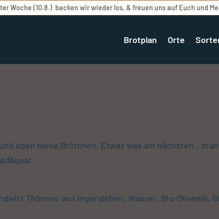
er Woche (10.8.) backen wir wieder los, & freuen uns auf Euch und M
Brotplan
Orte
Sorte
und eben keine Brötchen. Etwas was am nächsten ‚dran‘ 
-Adäquat.
dwirt Thörmer aus Ingersleben, Wasser, Bio-Olivenöl, B