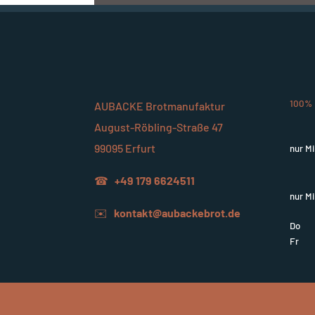
100% 
AUBACKE Brotmanufaktur
August-Röbling-Straße 47
99095 Erfurt
nur M
☎
+49 179 6624511
nur Mi
✉️
kontakt@aubackebrot.de
Do
Fr