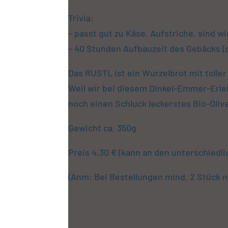
Trivia:
– passt gut zu Käse, Aufstriche, sind w
– 40 Stunden Aufbauzeit des Gebäcks (
Das RUSTL ist ein Wurzelbrot mit toller
Weil wir bei diesem Dinkel-Emmer-Erleb
noch einen Schluck leckerstes Bio-Oliven
Gewicht ca. 350g
Preis 4,30 € (kann an den unterschiedl
(Anm: Bei Bestellungen mind. 2 Stück n