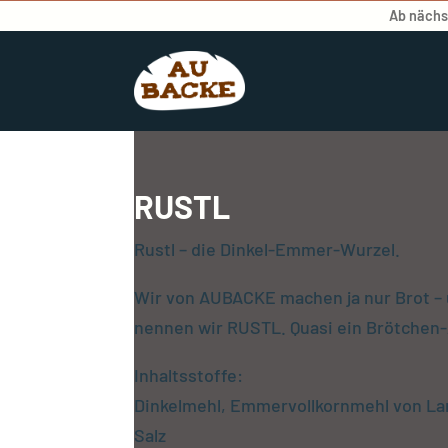
Ab nächst
RUSTL
Rustl – die Dinkel-Emmer-Wurzel.
Wir von AUBACKE machen ja nur Brot – 
nennen wir RUSTL. Quasi ein Brötchen
Inhaltsstoffe:
Dinkelmehl, Emmervollkornmehl von Lan
Salz