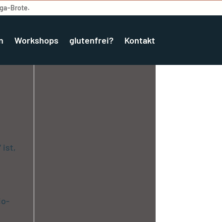
ega-Brote.
n
Workshops
glutenfrei?
Kontakt
ist,
io-