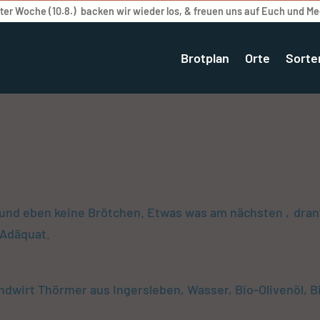
er Woche (10.8.) backen wir wieder los, & freuen uns auf Euch und M
Brotplan
Orte
Sorte
und eben keine Brötchen. Etwas was am nächsten ‚dran‘ 
-Adäquat.
dwirt Thörmer aus Ingersleben, Wasser, Bio-Olivenöl, B