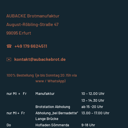
AUBACKE Brotmanufaktur
August-Röbling-Straße 47
99095 Erfurt
☎
+49 179 6624511
✉️
kontakt@aubackebrot.de
100% Bestellung
(je bis Sonntag 20.15h via
www / WhatsApp)
nur Mi + Fr
Manufaktur
10 – 12.00 Uhr
13 – 14.30 Uhr
Brotstation Abholung
ab 15 -20 Uhr
nur Mi + Fr
Abholung „bei Bernadette“
13.00 – 17.00 Uhr
Lange Brücke
Do
Hofladen Sömmerda
9-18 Uhr