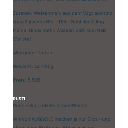
Zutaten: Weizenmehl aus dem Vogtland und
französisches Bio – T65 – Mehl der Eiling
Mühle, Dinkelmehl, Wasser, Salz, Bio-Malz
(Gerste)
Allergene: Gluten
Gewicht: ca. 420g
Preis: 5,50€
RUSTL
Rustl – die Dinkel-Emmer-Wurzel.
Wir von AUBACKE machen ja nur Brot – und
eben keine Brötchen. Etwas was am