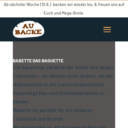
Ab nächster Woche (10.8.) backen wir wieder los, & freuen uns auf
Euch und Mega-Brote.
BABETTE DAS BAGUETTE
Die Sauerteig-Variante der Kunst des langen
Franzosen – wir können nicht anders, als die
Hefevariante in ein Lievito (italienischer
Sauerteig)-Kau-und Schmeckerlebnis zu
packen.
Babette ist perfekt für ein leckeres
Frühstück und Brunch.
Wir benötigen ca. 40 Stunden Aufbauzeit.