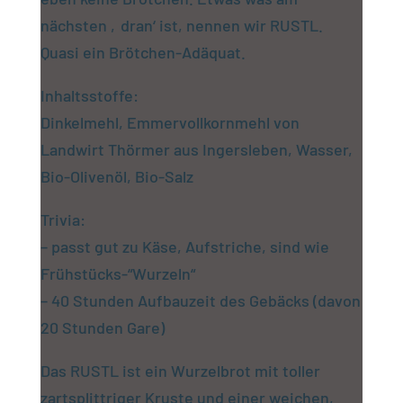
nächsten ‚dran‘ ist, nennen wir RUSTL.
Quasi ein Brötchen-Adäquat.
Inhaltsstoffe:
Dinkelmehl, Emmervollkornmehl von
Landwirt Thörmer aus Ingersleben, Wasser,
Bio-Olivenöl, Bio-Salz
Trivia:
– passt gut zu Käse, Aufstriche, sind wie
Frühstücks-“Wurzeln“
– 40 Stunden Aufbauzeit des Gebäcks (davon
20 Stunden Gare)
Das RUSTL ist ein Wurzelbrot mit toller
zartsplittriger Kruste und einer weichen,