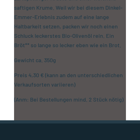
saftigen Krume. Weil wir bei diesem Dinkel-
Emmer-Erlebnis zudem auf eine lange
Haltbarkeit setzen, packen wir noch einen
Schluck leckerstes Bio-Olivenöl rein. Ein
Bröt** so lange so lecker eben wie ein Brot.
Gewicht ca. 350g
Preis 4,30 € (kann an den unterschiedlichen
Verkaufsorten variieren)
(Anm: Bei Bestellungen mind. 2 Stück nötig)