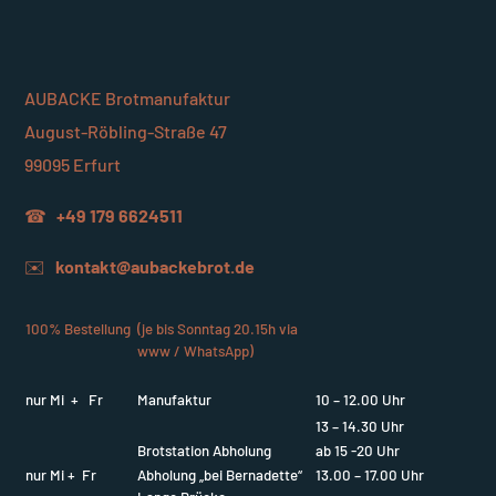
AUBACKE Brotmanufaktur
August-Röbling-Straße 47
99095 Erfurt
☎
+49 179 6624511
✉️
kontakt@aubackebrot.de
100% Bestellung
(je bis Sonntag 20.15h via
www / WhatsApp)
nur Mi + Fr
Manufaktur
10 – 12.00 Uhr
13 – 14.30 Uhr
Brotstation Abholung
ab 15 -20 Uhr
nur Mi + Fr
Abholung „bei Bernadette“
13.00 – 17.00 Uhr