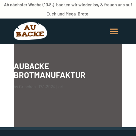
Ab nächster Woche (10.8.) backen wir wieder los, & freuen uns auf
Euch und Mega-Brote.
AUBACKE
BROTMANUFAKTUR
by
Crischan
|
17.1.2024
|
ort