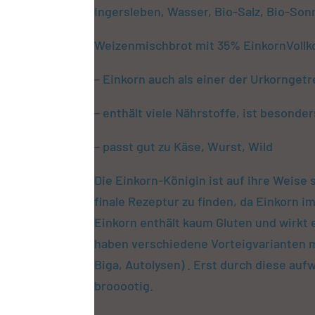
Ingersleben, Wasser, Bio-Salz, Bio-So
Weizenmischbrot mit 35% EinkornVollk
– Einkorn auch als einer der Urkornget
– enthält viele Nährstoffe, ist besonder
– passt gut zu Käse, Wurst, Wild
Die Einkorn-Königin ist auf ihre Weise 
finale Rezeptur zu finden, da Einkorn im
Einkorn enthält kaum Gluten und wirkt 
haben verschiedene Vorteigvarianten 
Biga, Autolysen) . Erst durch diese au
brooootig.