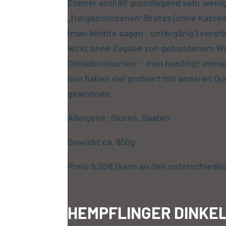
Emmer enthält grundlegend sehr wenig G
„freigeschobenen“ Brotes (ohne Kasten
(man könnte sagen ‚untergärig‘) verar
wirkt ohne Zugabe von gebundenem Was
Dinkelbrotsorten – man benötigt imme
nun haben viel probiert mit anderen Q
gewonnen.
Allergene: Gluten, Saaten
Gewicht ca. 850g
Preis 9,20€ (kann an den unterschiedli
HEMPFLINGER DINKE