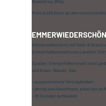
Gewicht ca. 850g
Preis 9,20€ (kann an den unterschiedli
EMMERWIEDERSCHÖ
Emmervollkornbrot mit Gold- & BraunL
EmmerVollkornmehl vom Landwirt Thör
Zutaten: EmmerVollkornmehl vom Landw
und braun, Wasser, Salz
– ausgezeichnete Verträglichkeit
– kernig vom Geschmack, passt gut zu W
– 35 Stunden Aufbauzeit