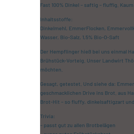
Fast 100% Dinkel – saftig – fluffig. Kaum
Inhaltsstoffe:
Dinkelmehl, EmmerFlocken, Emmervollk
Wasser, Bio-Salz, 1,5% Bio-O-Saft
Der Hempflinger hieß bei uns einmal Haf
Brühstück-Vorteig. Unser Landwirt Thö
möchten.
Gesagt, getestet. Und siehe da: Emmer 
geschmacklichen Drive ins Brot. aus Ha
Brot-Hit – so fluffy, dinkelsaftigzart un
Trivia:
– passt gut zu allen Brotbelägen