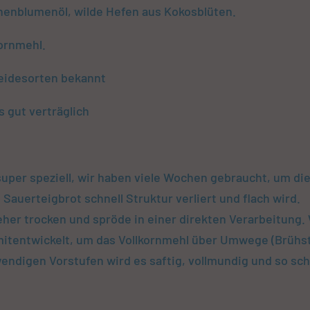
nnenblumenöl, wilde Hefen aus Kokosblüten.
ornmehl.
reidesorten bekannt
s gut verträglich
super speziell, wir haben viele Wochen gebraucht, um di
 Sauerteigbrot schnell Struktur verliert und flach wird.
eher trocken und spröde in einer direkten Verarbeitung.
mitentwickelt, um das Vollkornmehl über Umwege (Brühs
fwendigen Vorstufen wird es saftig, vollmundig und so sc