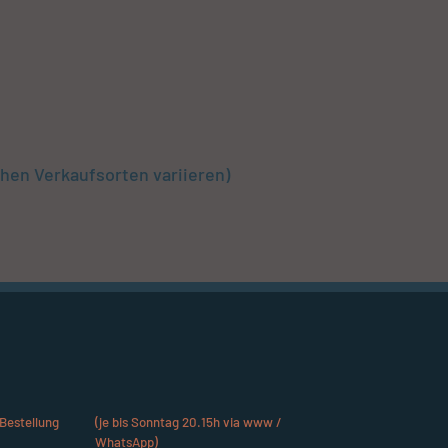
chen Verkaufsorten variieren)
Bestellung
(je bis Sonntag 20.15h via www /
WhatsApp)