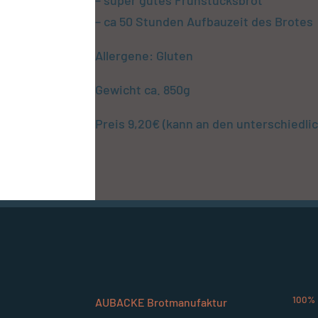
– super gutes Frühstücksbrot
– ca 50 Stunden Aufbauzeit des Brotes
Allergene: Gluten
Gewicht ca. 850g
Preis 9,20€ (kann an den unterschiedli
100% 
AUBACKE Brotmanufaktur