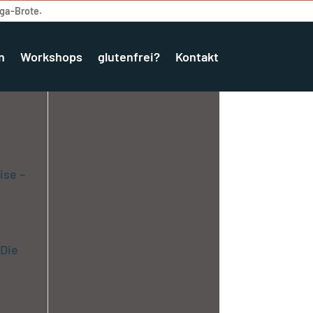
ega-Brote.
n
Workshops
glutenfrei?
Kontakt
ise –
 Die