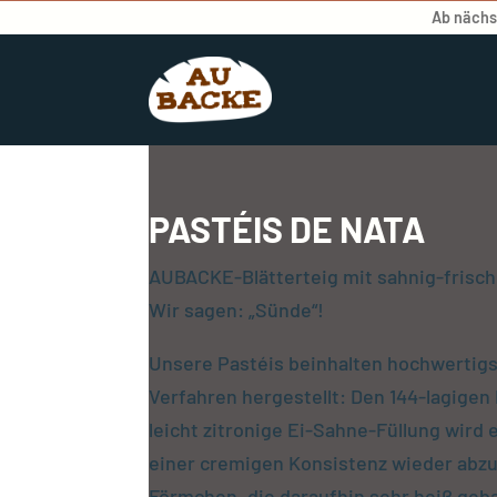
Ab nächst
PASTÉIS DE NATA
AUBACKE-Blätterteig mit sahnig-frische
Wir sagen: „Sünde“!
Unsere Pastéis beinhalten hochwertigs
Verfahren hergestellt: Den 144-lagigen B
leicht zitronige Ei-Sahne-Füllung wird e
einer cremigen Konsistenz wieder abzuk
Förmchen, die daraufhin sehr heiß geba