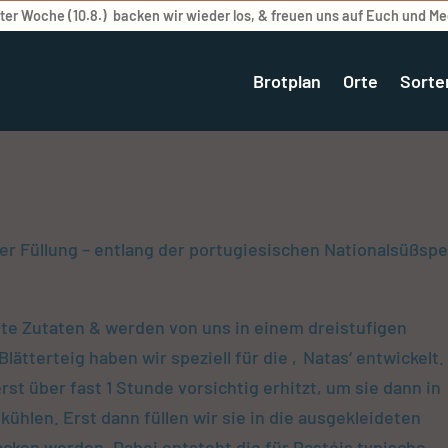
er Woche (10.8.) backen wir wieder los, & freuen uns auf Euch und M
Brotplan
Orte
Sorte
r Füllung – entlang der portugiesischen Nationalsüßspe
te Zutaten & werden von uns in einem dreistufigen
lätterteig haben wir speziell für die ‚Natas‘ entwickelt.
rst über fast 1 Stunde vorsichtig erhitzt, um sie dann in
ühlen. Erst dann füllen wir sie in die ausgekleideten
cken werden. Dabei entsteht die für Pastéis typische