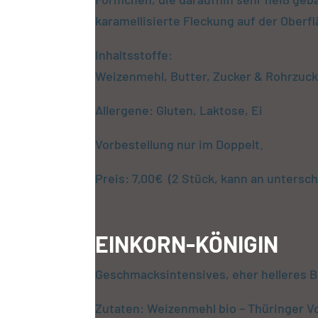
karamellisierte Fleckung auf der Oberf
Inhaltsstoffe:
Weizenmehl, Butter, Zucker & Rohrzucker
Allergene: Gluten, Laktose, Ei
Vorbestellung nur im Doppelt.
Preis: 7,00€ (2 Stück, kann an untersch
EINKORN-KÖNIGIN
Geschmacksintensives, eher helleres B
Zutaten: Weizenmehl bio – Thüringer V