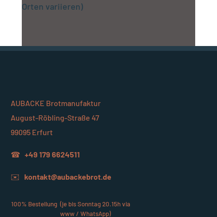
Orten variieren)
AUBACKE Brotmanufaktur
August-Röbling-Straße 47
99095 Erfurt
☎
+49 179 6624511
✉️
kontakt@aubackebrot.de
100% Bestellung
(je bis Sonntag 20.15h via
www / WhatsApp)