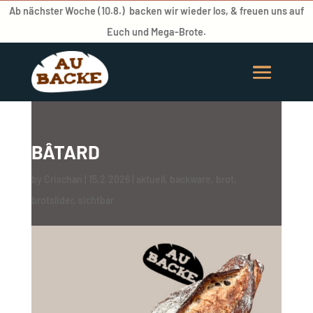
Ab nächster Woche (10.8.) backen wir wieder los, & freuen uns auf
Euch und Mega-Brote.
BÂTARD
by
Crischan
|
15.2.2026
|
aktuell
,
backware
,
brot
,
brotslider
,
sichtbar