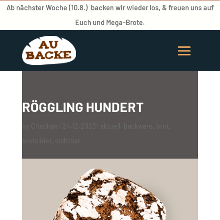
Ab nächster Woche (10.8.) backen wir wieder los, & freuen uns auf
Euch und Mega-Brote.
RÖGGLING HUNDERT
by
Crischan
|
24.12.2023
|
aktuell
,
backware
,
brot
,
brotslider
,
sichtbar