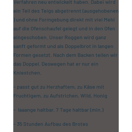
Verfahren neu entwickelt haben. Dabei wird
ein Teil des Teigs abgetrennt (ausgehobenen
) und ohne Formgebung direkt mit viel Mehl
auf die Ofenschaufel gelegt und in den Ofen
eingeschoben. Unser Roggen wird ganz
sanft geformt und als Doppelbrot in langen
Formen gesetzt. Nach dem Backen teilen wir
das Doppel. Deswegen hat er nur ein
Kniestchen.
– passt gut zu Herzhaftem, zu Käse mit
Fruchtigem, zu Aufstrichen, Wild, Honig
– laaange haltbar, 7 Tage haltbar (min.)
– 35 Stunden Aufbau des Brotes