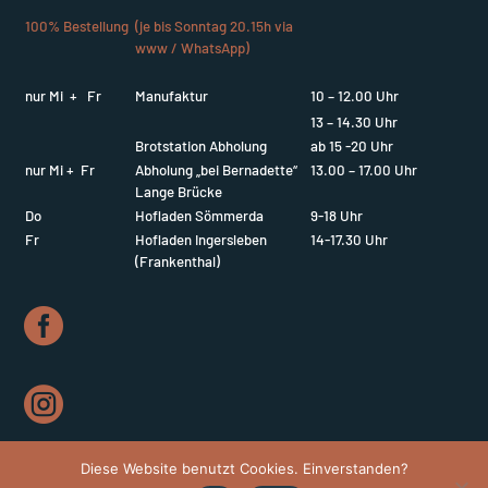
100% Bestellung
(je bis Sonntag 20.15h via
www / WhatsApp)
nur Mi + Fr
Manufaktur
10 – 12.00 Uhr
13 – 14.30 Uhr
Brotstation Abholung
ab 15 -20 Uhr
nur Mi + Fr
Abholung „bei Bernadette“
13.00 – 17.00 Uhr
Lange Brücke
Do
Hofladen Sömmerda
9-18 Uhr
Fr
Hofladen Ingersleben
14-17.30 Uhr
(Frankenthal)


Diese Website benutzt Cookies. Einverstanden?
Impressum | Datenschutzerklärung