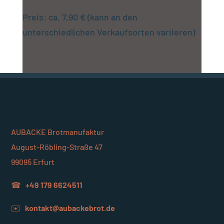
Preis: ca. 7,90 € (kann an den
unterschiedlichen Verkaufsorten variieren)
AUBACKE Brotmanufaktur
August-Röbling-Straße 47
99095 Erfurt
☎
+49 179 6624511
✉️
kontakt@aubackebrot.de