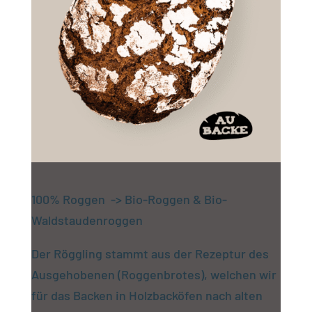
100% Roggen -> Bio-Roggen & Bio-
Waldstaudenroggen
Der Röggling stammt aus der Rezeptur des
Ausgehobenen (Roggenbrotes), welchen wir
für das Backen in Holzbacköfen nach alten