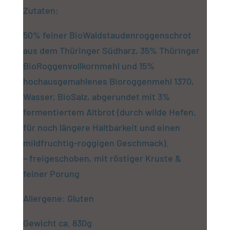
Zutaten:
50% feiner BioWaldstaudenroggenschrot
aus dem Thüringer Südharz, 35% Thüringer
BioRoggenvollkornmehl und 15%
hochausgemahlenes Bioroggenmehl 1370,
Wasser, BioSalz, abgerundet mit 3%
fermentiertem Altbrot (durch wilde Hefen,
für noch längere Haltbarkeit und einen
mildfruchtig-roggigen Geschmack).
– freigeschoben, mit röstiger Kruste &
feiner Porung
Allergene: Gluten
Gewicht ca. 830g