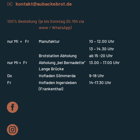
✉️
kontakt@aubackebrot.de
100% Bestellung
(je bis Sonntag 20.15h via
www / WhatsApp)
nur Mi + Fr
Manufaktur
10 – 12.00 Uhr
13 – 14.30 Uhr
Brotstation Abholung
ab 15 -20 Uhr
nur Mi + Fr
Abholung „bei Bernadette“
13.00 – 17.00 Uhr
Lange Brücke
Do
Hofladen Sömmerda
9-18 Uhr
Fr
Hofladen Ingersleben
14-17.30 Uhr
(Frankenthal)

