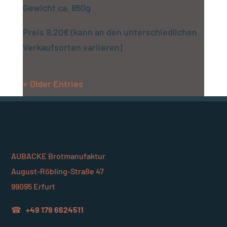
Gewicht ca. 850g
Preis 9,20€ (kann an den unterschiedlichen
Verkaufsorten variieren)
« Older Entries
AUBACKE Brotmanufaktur
August-Röbling-Straße 47
99095 Erfurt
☎
+49 179 6624511