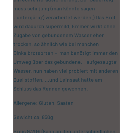
muss sehr jung (man könnte sagen
‚untergärig‘) verarbeitet werden.) Das Brot
wird dadurch supermild. Emmer wirkt ohne
Zugabe von gebundenem Wasser eher
trocken, so ähnlich wie bei manchen
Dinkelbrotsorten – man benötigt immer den
Umweg über das gebundene, ‚aufgesaugte‘
Wasser, nun haben viel probiert mit anderen
Quellstoffen, …und Leinsaat hatte am
Schluss das Rennen gewonnen.
Allergene: Gluten, Saaten
Gewicht ca. 850g
Preis 9,20€ (kann an den unterschiedlichen