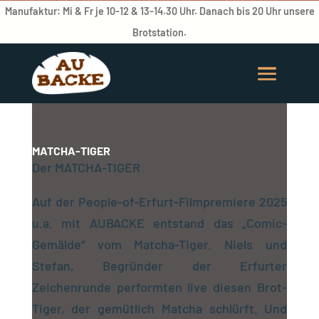
Manufaktur: Mi & Fr je 10-12 & 13-14.30 Uhr. Danach bis 20 Uhr unsere
Brotstation.
MATCHA-TIGER
Der MATCHA-TIGER
Auf der People-of-Erfurt-Filmpremiere 2025
u.a. mit AUBACKE entstand das „Comic-
Gemälde“ vom Matcha-Tiger. Niels und
Stefan, Begründer der Erfurter
Zeichenrunde performten live diesen Brot-
Tiger, der gemütlich Matcha schlürft. Und