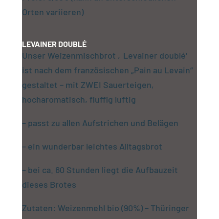
Orten variieren)
LEVAINER DOUBLÉ
Unser Weizenmischbrot ‚Levainer doublé‘
ist nach dem französischen „Pain au Levain“
gestaltet – mit ZWEI Sauerteigen,
hocharomatisch, fluffig luftig
– passt zu allen Aufstrichen und Belägen
– ein wunderbar leichtes Alltagsbrot
– bei ca. 60 Stunden liegt die Aufbauzeit
dieses Brotes
Zutaten: Weizenmehl bio (90%) – Thüringer