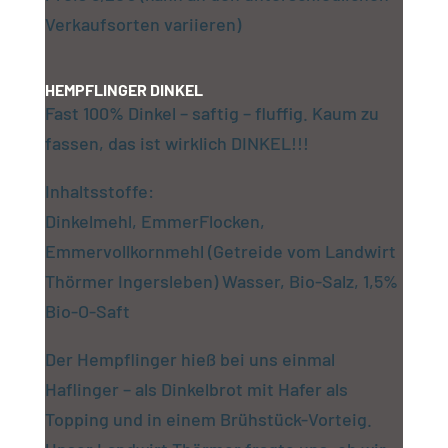
Verkaufsorten variieren)
HEMPFLINGER DINKEL
Fast 100% Dinkel – saftig – fluffig. Kaum zu
fassen, das ist wirklich DINKEL!!!
Inhaltsstoffe:
Dinkelmehl, EmmerFlocken,
Emmervollkornmehl (Getreide vom Landwirt
Thörmer Ingersleben) Wasser, Bio-Salz, 1,5%
Bio-O-Saft
Der Hempflinger hieß bei uns einmal
Haflinger – als Dinkelbrot mit Hafer als
Topping und in einem Brühstück-Vorteig.