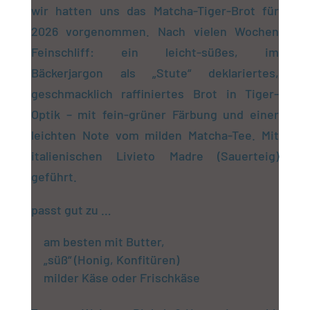
wir hatten uns das Matcha-Tiger-Brot für
2026 vorgenommen. Nach vielen Wochen
Feinschliff: ein leicht-süßes, im
Bäckerjargon als „Stute“ deklariertes,
geschmacklich raffiniertes Brot in Tiger-
Optik – mit fein-grüner Färbung und einer
leichten Note vom milden Matcha-Tee. Mit
italienischen Livieto Madre (Sauerteig)
geführt.
passt gut zu …
am besten mit Butter,
„süß“ (Honig, Konfitüren)
milder Käse oder Frischkäse