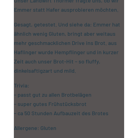
Unser Landwirt Thörmer fragte uns, ob wir
Emmer statt Hafer ausprobieren möchten.
Gesagt, getestet. Und siehe da: Emmer hat
ähnlich wenig Gluten, bringt aber weitaus
mehr geschmacklichen Drive ins Brot. aus
Haflinger wurde Hempflinger und in kurzer
Zeit auch unser Brot-Hit – so fluffy,
dinkelsaftigzart und mild.
Trivia:
– passt gut zu allen Brotbelägen
– super gutes Frühstücksbrot
– ca 50 Stunden Aufbauzeit des Brotes
Allergene: Gluten