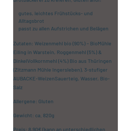
gutes, leichtes Frühstücks- und
Alltagsbrot
passt zu allen Aufstrichen und Belägen
Zutaten: Weizenmehl bio (90%) – BioMühle
Eiling in Warstein, Roggenmehl (5%) &
DinkelVollkornmehl (4%) Bio aus Thüringen
(Zitzmann Mühle Ingersleben), 3-stufiger
AUBACKE-WeizenSauerteig, Wasser, Bio-
Salz
Allergene: Gluten
Gewicht: ca. 820g
Preis: 8,90€ (kann an unterschiedlichen