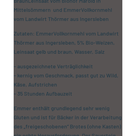
BraunLeinsaat vom Biohof Marold in
Mittelsömmern und EmmerVollkornmehl
vom Landwirt Thörmer aus Ingersleben
Zutaten: EmmerVollkornmehl vom Landwirt
Thörmer aus Ingersleben, 5% Bio-Weizen,
Leinsaat gelb und braun, Wasser, Salz
– ausgezeichnete Verträglichkeit
– kernig vom Geschmack, passt gut zu Wild,
Käse, Aufstrichen
– 35 Stunden Aufbauzeit
Emmer enthält grundlegend sehr wenig
Gluten und ist für Bäcker in der Verarbeitung
des „freigeschobenen“ Brotes (ohne Kasten)
ein echte Herausforderung. Der Sauerteig