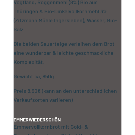
Vogtland, Roggenmehl (8%) Bio aus
Thüringen & Bio-Dinkelvollkornmehl 3%
(Zitzmann Mühle Ingersleben), Wasser, Bio-
Salz
Die beiden Sauerteige verleihen dem Brot
eine wunderbar & leichte geschmackliche
Komplexität.
Gewicht ca. 850g
Preis 8,90€ (kann an den unterschiedlichen
Verkaufsorten variieren)
EMMERWIEDERSCHÖN
Emmervollkornbrot mit Gold- &