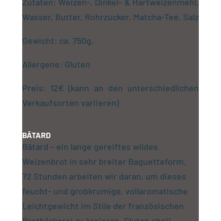
Zutaten: Weizen-, Dinkel- & Hartweizenmehl,
Wasser, Butter, Rohrzucker, Matcha-Tee, Salz
Gewicht: ca. 750g,
Allergene: Gluten
Preis: 12€ (kann an den unterschiedlichen
Verkaufsorten variieren)
BÂTARD
Bâtard – ein lange gereiftes wildes
Weizenbrot in sehr breiter Baguetteform.
72 Stunden arbeiten wir daran, um dieses
feucht- und grobkrumige, vollaromatische
Leichtgewicht im Stile der französischen
Brotbäckerei zu kreieren. Gluten ahoi!