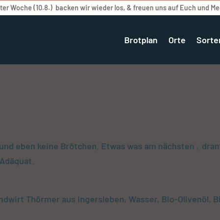
er Woche (10.8.) backen wir wieder los, & freuen uns auf Euch und M
Brotplan
Orte
Sorte
und eben keine Brötchen. Etwas was am nächsten ‚dran‘ 
-Adäquat.
dwirt Thörmer aus Ingersleben, Wasser, Bio-Olivenöl, B