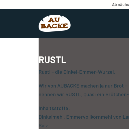
Ab nächst
RUSTL
Rustl – die Dinkel-Emmer-Wurzel.
Wir von AUBACKE machen ja nur Brot – 
nennen wir RUSTL. Quasi ein Brötchen
Inhaltsstoffe:
Dinkelmehl, Emmervollkornmehl von Lan
Salz