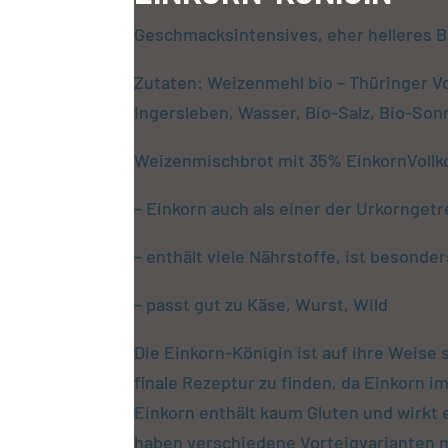
Geschmacksintensives, eher helleres B
Zutaten: Weizenmehl bio – Thüringer V
Ingersleben, Wasser, Bio-Salz, Bio-So
Weizenmischbrot mit 35% EinkornVollk
– Einkorn auch als einer der Urkornget
– enthält viele Nährstoffe, ist besonder
– passt gut zu Käse, Wurst, Wild
Die Einkorn-Königin ist auf ihre Weise 
finale Rezeptur zu finden, da Einkorn im
Einkorn enthält kaum Gluten und wirkt 
haben verschiedene Vorteigvarianten 