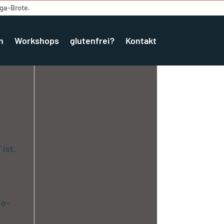
ega-Brote.
n
Workshops
glutenfrei?
Kontakt
ist,
io-