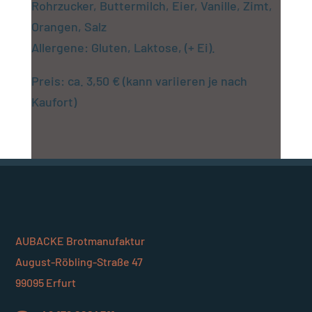
Rohrzucker, Buttermilch, Eier, Vanille, Zimt,
Orangen, Salz
Allergene: Gluten, Laktose, (+ Ei).
Preis: ca. 3,50 € (kann variieren je nach
Kaufort)
AUBACKE Brotmanufaktur
August-Röbling-Straße 47
99095 Erfurt