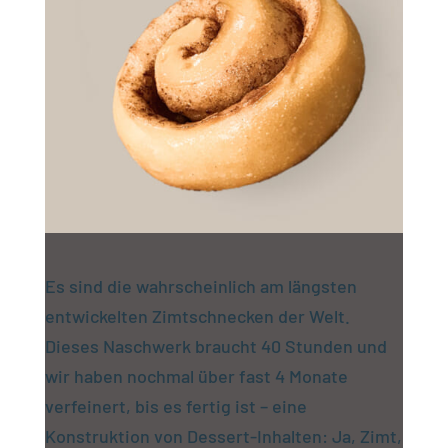
Es sind die wahrscheinlich am längsten
entwickelten Zimtschnecken der Welt.
Dieses Naschwerk braucht 40 Stunden und
wir haben nochmal über fast 4 Monate
verfeinert, bis es fertig ist – eine
Konstruktion von Dessert-Inhalten: Ja, Zimt,