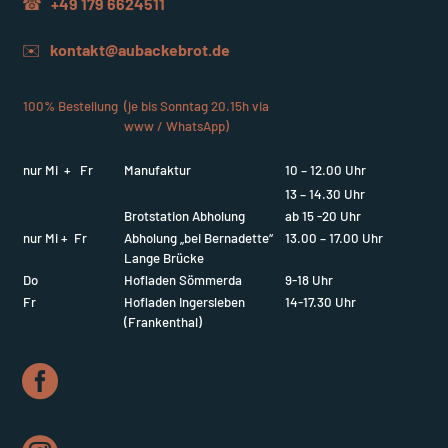
☎
+49 179 6624511
✉️
kontakt@aubackebrot.de
100% Bestellung
(je bis Sonntag 20.15h via
www / WhatsApp)
nur Mi + Fr
Manufaktur
10 – 12.00 Uhr
13 – 14.30 Uhr
Brotstation Abholung
ab 15 -20 Uhr
nur Mi + Fr
Abholung „bei Bernadette“
13.00 – 17.00 Uhr
Lange Brücke
Do
Hofladen Sömmerda
9-18 Uhr
Fr
Hofladen Ingersleben
14-17.30 Uhr
(Frankenthal)
