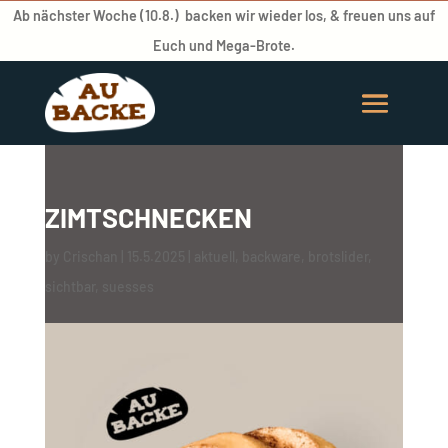
Ab nächster Woche (10.8.) backen wir wieder los, & freuen uns auf
Euch und Mega-Brote.
ZIMTSCHNECKEN
by
Crischan
|
15.5.2025
|
aktuell
,
backware
,
brotslider
,
sichtbar
,
suesses