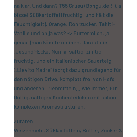
na klar. Und dann? T55 Gruau (Bongu.de !!), a
bissel Süßkartoffel (fruchtig, und hält die
Feuchtigkeit), Orange, Rohrzucker, Tahiti-
Vanille und oh ja was? -> Buttermilch, ja
genau (man könnte meinen, das ist die
„Jesund“-Ecke. Nun ja, saftig, zimtig,
fruchtig, und ein italienischer Sauerteig
(„Lievito Madre“) sorgt dazu grundlegend für
den nötigen Drive, komplett frei von Hefe
und anderen Triebmitteln… wie immer. Ein
fluffig, saftiges Kuchenteilchen mit schön
komplexen Aromastrukturen.
Zutaten:
Weizenmehl, Süßkartoffeln, Butter, Zucker &